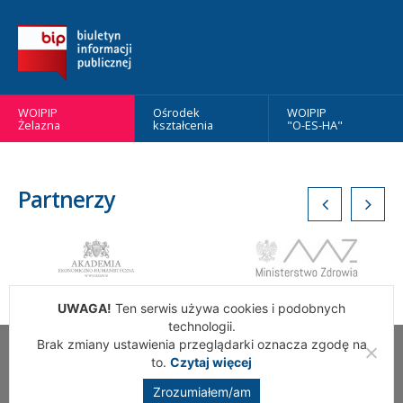
WOIPIP
Ośrodek
WOIPIP
Żelazna
kształcenia
"O-ES-HA"
Partnerzy
UWAGA!
Ten serwis używa cookies i podobnych
technologii.
Brak zmiany ustawienia przeglądarki oznacza zgodę na
Wszelkie Prawa Zastrzeżone. Warszawska Okręgowa Izba
to.
Czytaj więcej
Pielęgniarek i Położnych
Zrozumiałem/am
Realizacja:
addslashes.pl