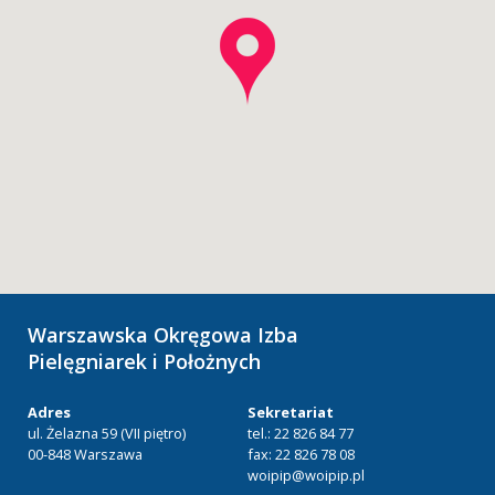
Warszawska Okręgowa Izba
Pielęgniarek i Położnych
Adres
Sekretariat
ul. Żelazna 59 (VII piętro)
tel.: 22 826 84 77
00-848 Warszawa
fax: 22 826 78 08
woipip@woipip.pl